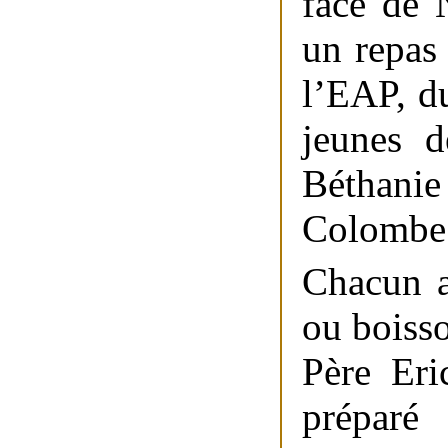
face de 
un repas
l’EAP, du
jeunes d
Béthanie
Colombe
Chacun a
ou boiss
Père Eri
prépar