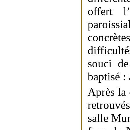
offert l
paroissi
concrèt
difficul
souci de
baptisé :
Après la
retrouvé
salle Mu