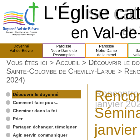
L'Église ca
L'Église ca
en Val-de-
en 
Doyenné
Paroisse
Paroisse
Val-de-Bièvre
Notre-Dame de
Notre-Dame
Sa
l'Assomption
de la merci
val
Vous êtes ici >
Accueil
>
Découvrir le d
Sainte-Colombe de Chevilly-Larue
> Renco
2024)
Rencon
Rencontre 
Découvrir le doyenné
janvier 20
Comment faire pour...
Sémina
Cheminer dans la foi
Prier
janvier
Partager, échanger, témoigner
Agir, servir, communiquer