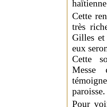
haïtienne
Cette re
très ric
Gilles et
eux seron
Cette so
Messe d
témoig
paroisse.
Pour voi