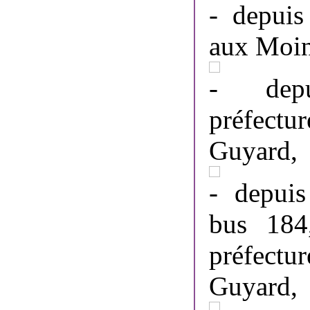
depuis 
aux Moin
depui
préfectu
Guyard,
depuis
bus 184,
préfectu
Guyard,