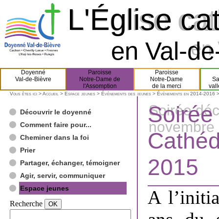
L'Église ca
L'Église ca
en Val-de-
en 
Doyenné
Paroisse
Paroisse
Val-de-Bièvre
Notre-Dame de
Notre-Dame
Sa
l'Assomption
de la merci
val
Vous êtes ici >
Accueil
>
Espace jeunes
>
Événements des jeunes
>
Évènements en 2014-2016
>
Soirée
Soirée déc
Découvrir le doyenné
novembre
Comment faire pour...
Cathéd
Cheminer dans la foi
Prier
2015
Partager, échanger, témoigner
Agir, servir, communiquer
Espace jeunes
A l’initi
Recherche