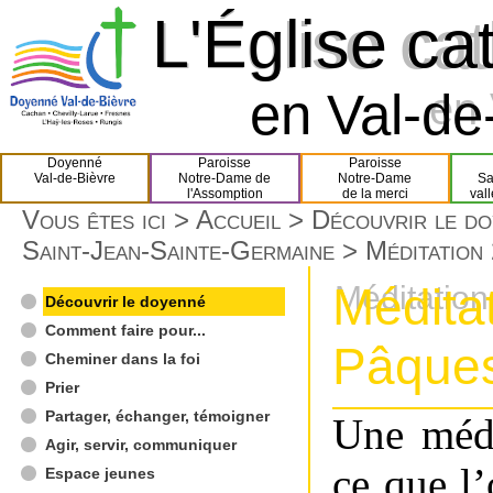
L'Église ca
L'Église ca
en Val-de-
en 
Doyenné
Paroisse
Paroisse
Val-de-Bièvre
Notre-Dame de
Notre-Dame
Sa
l'Assomption
de la merci
val
Vous êtes ici >
Accueil
>
Découvrir le d
Saint-Jean-Sainte-Germaine
> Méditation
Médita
Méditatio
Découvrir le doyenné
Comment faire pour...
Pâque
Cheminer dans la foi
Prier
Partager, échanger, témoigner
Une médi
Agir, servir, communiquer
ce que l
Espace jeunes