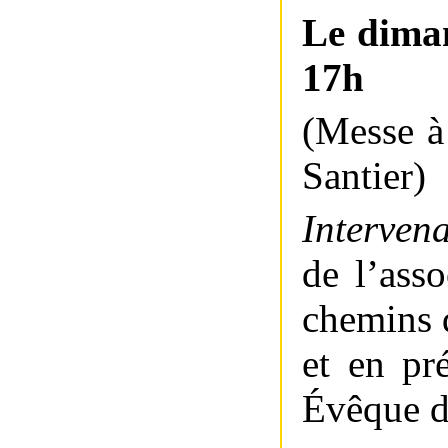
Le dima
17h
(Messe à
Santier)
Interven
de l’asso
chemins 
et en pr
Évêque de