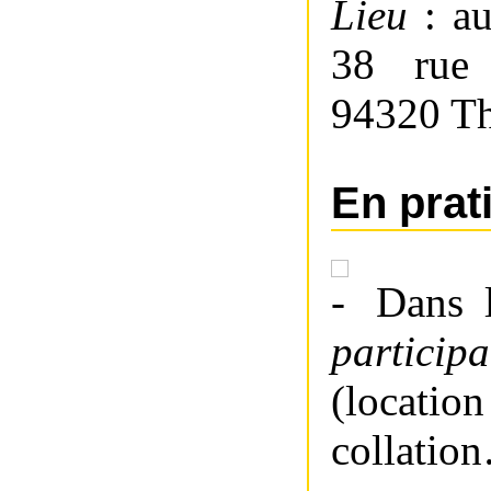
Lieu
: au
38 rue 
94320 Th
En prat
Dans la
participa
(locati
collatio