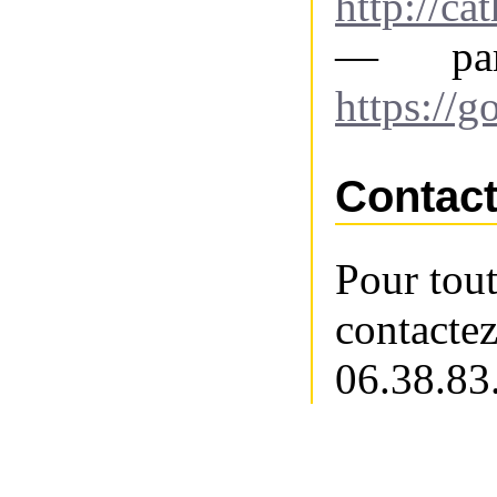
http://ca
— par
https://
Contac
Pour tout
conta
06.38.83