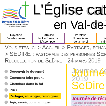
L'Église ca
L'Église ca
en Val-de-
en 
Doyenné
Paroisse
Paroisse
Val-de-Bièvre
Notre-Dame de
Notre-Dame
Sa
l'Assomption
de la merci
val
Vous êtes ici >
Accueil
>
Partager, échan
>
SEDIRE : pastorale des personnes SEp
Recollection de SeDire - 24 mars 2019
Journé
Journée de
Découvrir le doyenné
2019
Comment faire pour...
SeDire
Cheminer dans la foi
Prier
Partager, échanger, témoigner
Agir, servir, communiquer