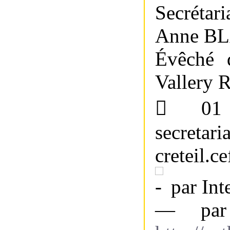
Secrétari
Anne B
Évêché d
Vallery R
 01
secretari
creteil.ce
par Int
— par