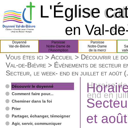
L'Église ca
L'Église ca
en Val-de-
en 
Doyenné
Paroisse
Paroisse
Val-de-Bièvre
Notre-Dame de
Notre-Dame
Sa
l'Assomption
de la merci
val
Vous êtes ici >
Accueil
>
Découvrir le d
Val-de-Bièvre
>
Événements de secteur e
Secteur, le week- end en juillet et août (.
Horair
Horaire de
Découvrir le doyenné
end en juil
Comment faire pour...
Secteur
Cheminer dans la foi
Prier
et aoû
Partager, échanger, témoigner
Agir, servir, communiquer