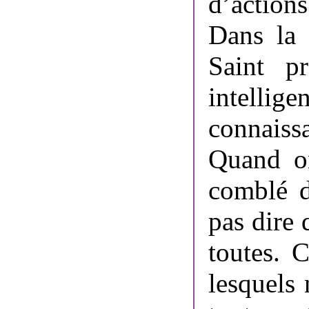
d’action
Dans la t
Saint p
intell
connaiss
Quand on
comblé d
pas dire 
toutes. 
lesquels