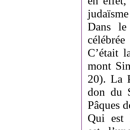
en effet,
judaïsme 
Dans le 
célébrée
C’était 
mont Sin
20). La 
don du S
Pâques d
Qui est 