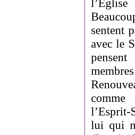
l’Églis
Beaucoup
sentent p
avec le S
pensent
membres
Renouvea
comme P
l’Esprit
lui qui 