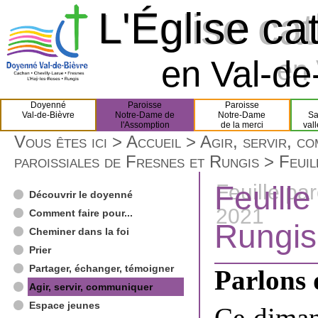
L'Église ca
L'Église ca
en Val-de-
en 
Doyenné
Paroisse
Paroisse
Val-de-Bièvre
Notre-Dame de
Notre-Dame
Sa
l'Assomption
de la merci
val
Vous êtes ici >
Accueil
>
Agir, servir, c
paroissiales de Fresnes et Rungis
> Feuil
Feuille
Feuille pa
Découvrir le doyenné
2021
Comment faire pour...
Rungis
Cheminer dans la foi
Prier
Partager, échanger, témoigner
Parlons 
Agir, servir, communiquer
Espace jeunes
Ce diman