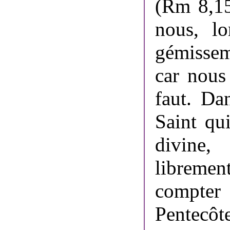
(Rm 8,15
nous, lo
gémissem
car nous
faut. Dan
Saint qu
divine,
libremen
compter
Pentecôt