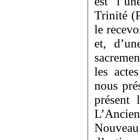
est l’un
Trinité (
le recev
et, d’un
sacremen
les acte
nous prés
présent 
L’Ancie
Nouveau 