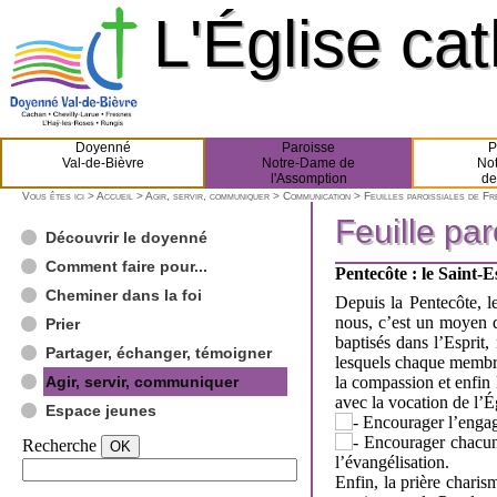
L'Église ca
L'Église ca
Doyenné
Paroisse
P
Val-de-Bièvre
Notre-Dame de
No
l'Assomption
de
Vous êtes ici >
Accueil
>
Agir, servir, communiquer
>
Communication
>
Feuilles paroissiales de F
Feuille pa
Feuille pa
Découvrir le doyenné
Comment faire pour...
Pentecôte : le Saint-E
Cheminer dans la foi
Depuis la Pentecôte, l
nous, c’est un moyen d
Prier
baptisés dans l’Esprit
Partager, échanger, témoigner
lesquels chaque membre 
Agir, servir, communiquer
la compassion et enfin
avec la vocation de l’Égl
Espace jeunes
Encourager l’engage
Encourager chacun à
Recherche
l’évangélisation.
Enfin, la prière charism