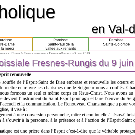
tholique
tholique
en Val-d
en Val-d
aroisse
Paroisse
Paroisse
tre-Dame
Saint-Paul de la
Sainte-Colombe
 la merci
vallée aux renards
resnes et Rungis
> Feuille paroissiale Fresnes-Rungis du 9 juin 2019
roissiale Fresnes-Rungis du 9 jui
roissiale Fresnes-Rungis du 9 jui
sprit renouvelle
e souffle de l’Esprit-Saint de Dieu embrase et renouvelle les cœurs e
e mettre en œuvre les charismes que le Seigneur nous a confiés. Cha
, nous formons un seul et même corps en Jésus-Christ. Nous avons au 
devient l’instrument du Saint-Esprit pour agir et faire l’œuvre du Seigne
 l’accueil et la communication. Le Renouveau Charismatique a pour voca
ise, il vise à :
ment à une conversion personnelle, mûre et continuelle à Jésus-Christ
 s’ouvrir à la personne, à la présence et à l’action de l’Esprit-Saint 
atique est une prière dans l’Esprit c’est-à-dire que le véritable protago