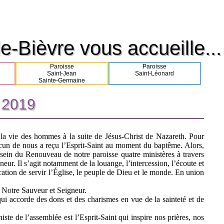
e-Bièvre vous accueille...
e-Bièvre vous accueille...
Paroisse
Paroisse
Saint-Jean
Saint-Léonard
Sainte-Germaine
n 2019
n 2019
t la vie des hommes à la suite de Jésus-Christ de Nazareth. Pour
cun de nous a reçu l’Esprit-Saint au moment du baptême. Alors,
sein du Renouveau de notre paroisse quatre ministères à travers
ur. Il s’agit notamment de la louange, l’intercession, l’écoute et
tion de servir l’Église, le peuple de Dieu et le monde. En union
 Notre Sauveur et Seigneur.
qui accorde des dons et des charismes en vue de la sainteté et de
niste de l’assemblée est l’Esprit-Saint qui inspire nos prières, nos