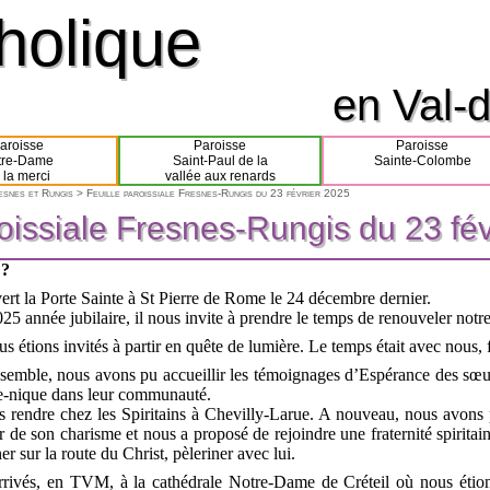
tholique
tholique
en Val-d
en Val-d
aroisse
Paroisse
Paroisse
tre-Dame
Saint-Paul de la
Sainte-Colombe
 la merci
vallée aux renards
resnes et Rungis
> Feuille paroissiale Fresnes-Rungis du 23 février 2025
roissiale Fresnes-Rungis du 23 fé
roissiale Fresnes-Rungis du 23 fé
 ?
ert la Porte Sainte à St Pierre de Rome le 24 décembre dernier.
25 année jubilaire, il nous invite à prendre le temps de renouveler notre 
 étions invités à partir en quête de lumière. Le temps était avec nous, fr
semble, nous avons pu accueillir les témoignages d’Espérance des sœurs
ue-nique dans leur communauté.
 rendre chez les Spiritains à Chevilly-Larue. A nouveau, nous avons 
 de son charisme et nous a proposé de rejoindre une fraternité spiritaine
r sur la route du Christ, pèleriner avec lui.
rivés, en TVM, à la cathédrale Notre-Dame de Créteil où nous étion