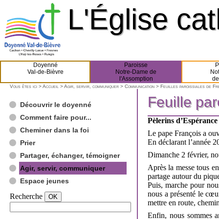
L'Église ca
L'Église ca
Doyenné
Paroisse
P
Val-de-Bièvre
Notre-Dame de
No
l'Assomption
de
Vous êtes ici >
Accueil
>
Agir, servir, communiquer
>
Communication
>
Feuilles paroissiales de F
Feuille pa
Feuille pa
Découvrir le doyenné
Comment faire pour...
Pèlerins d’Espérance
Cheminer dans la foi
Le pape François a ouv
En déclarant l’année 20
Prier
Dimanche 2 février, nous
Partager, échanger, témoigner
Après la messe tous en
Agir, servir, communiquer
partage autour du piq
Espace jeunes
Puis, marche pour nous
nous a présenté le cœur
Recherche
mettre en route, chemine
Enfin, nous sommes ar