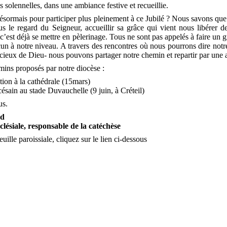
s solennelles, dans une ambiance festive et recueillie.
ésormais pour participer plus pleinement à ce Jubilé ? Nous savons que
ous le regard du Seigneur, accueillir sa grâce qui vient nous libérer
c’est déjà se mettre en pèlerinage. Tous ne sont pas appelés à faire 
un à notre niveau. A travers des rencontres où nous pourrons dire notre
cieux de Dieu- nous pouvons partager notre chemin et repartir par une a
mins proposés par notre diocèse :
tion à la cathédrale (15mars)
sain au stade Duvauchelle (9 juin, à Créteil)
us.
rd
lésiale, responsable de la catéchèse
feuille paroissiale, cliquez sur le lien ci-dessous