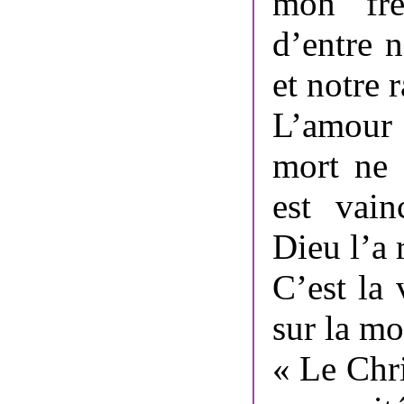
mon frè
d’entre 
et notre 
L’amour 
mort ne 
est vain
Dieu l’a 
C’est la 
sur la mo
« Le Chri