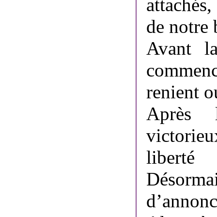
attachés
de notre
Avant la
commenc
renient o
Après l
victorie
liberté
Désorma
d’annonce