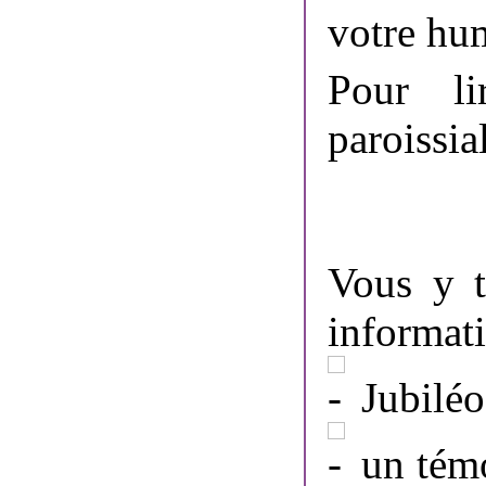
votre hum
Pour li
paroissia
Vous y t
informati
Jubiléo
un témo