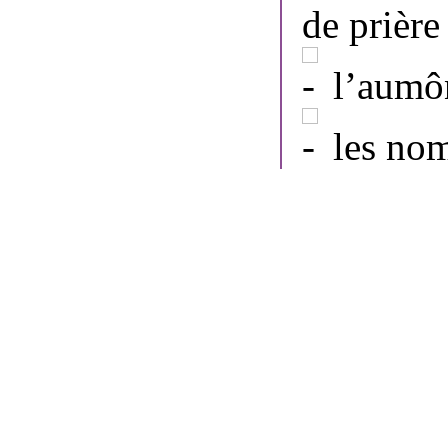
de prièr
l’aumôn
les nom