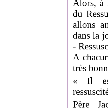
Alors, à 
du Ressus
allons a
dans la j
- Ressusc
A chacun
très bonn
« Il es
ressuscité
Père Ja