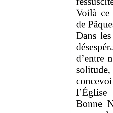
ressuscité
Voilà ce
de Pâque
Dans les 
désespé
d’entre n
solitude
concevo
l’Église
Bonne No