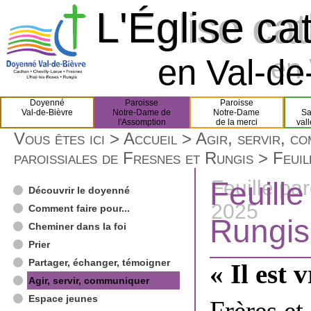
L'Église ca
L'Église ca
en Val-de-
en 
Doyenné
Paroisse
Paroisse
Val-de-Bièvre
Notre-Dame de
Notre-Dame
Sa
l'Assomption
de la merci
val
Vous êtes ici >
Accueil
>
Agir, servir, c
paroissiales de Fresnes et Rungis
> Feuil
Feuille
Feuille pa
Découvrir le doyenné
2025
Comment faire pour...
Rungis
Cheminer dans la foi
Prier
Partager, échanger, témoigner
« Il est 
Agir, servir, communiquer
Espace jeunes
Frères et