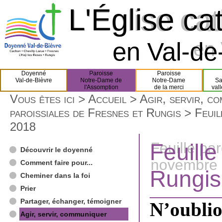
L'Église ca
L'Église ca
en Val-de-
en 
Doyenné
Paroisse
Paroisse
Val-de-Bièvre
Notre-Dame de
Notre-Dame
Sa
l'Assomption
de la merci
val
Vous êtes ici >
Accueil
>
Agir, servir, c
paroissiales de Fresnes et Rungis
> Feuil
2018
Feuille
Feuille pa
Découvrir le doyenné
novembre
Comment faire pour...
Rungis
Cheminer dans la foi
Prier
Partager, échanger, témoigner
N’oublio
Agir, servir, communiquer