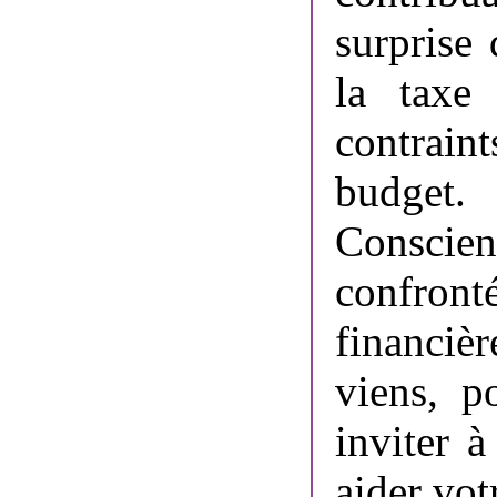
surprise
la taxe 
contrain
budget.
Conscien
confron
financiè
viens, p
inviter 
aider vot