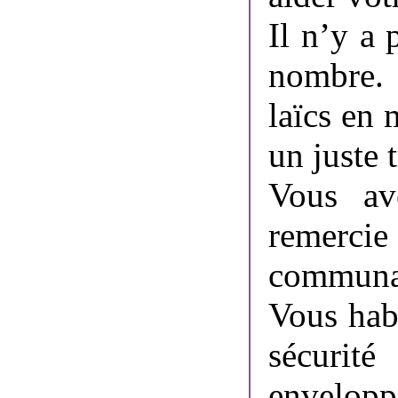
Il n’y a 
nombre. 
laïcs en 
un juste 
Vous a
remerc
communau
Vous hab
sécurité
envelop