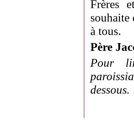
Frères e
souhaite
à tous.
Père Jac
Pour li
paroissi
dessous.