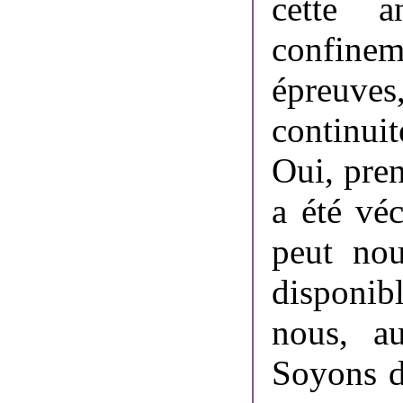
cette 
confineme
épreuve
continuit
Oui, pren
a été vé
peut nou
disponib
nous, a
Soyons d