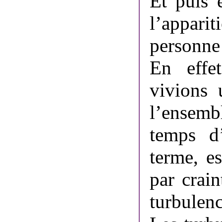
Et puis e
l’appar
personne 
En effe
vivions 
l’ensemb
temps d’
terme, e
par crai
turbulen