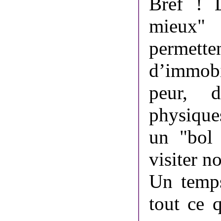
Bref ! 
mieux
permette
d’immobil
peur, d
physiques
un "bol 
visiter n
Un temps
tout ce 