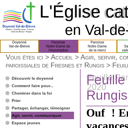
L'Église ca
L'Église ca
en Val-de-
en 
Doyenné
Paroisse
Paroisse
Val-de-Bièvre
Notre-Dame de
Notre-Dame
Sa
l'Assomption
de la merci
val
Vous êtes ici >
Accueil
>
Agir, servir, c
paroissiales de Fresnes et Rungis
> Feuil
Feuille
Feuille Par
Découvrir le doyenné
2020
Comment faire pour...
Rungis 
Cheminer dans la foi
Prier
Partager, échanger, témoigner
Ouf ! En
Agir, servir, communiquer
vacances
Espace jeunes