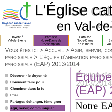
L'Église ca
L'Église ca
en Val-de-
en 
Doyenné
Paroisse
Paroisse
Val-de-Bièvre
Notre-Dame de
Notre-Dame
Sa
l'Assomption
de la merci
val
Vous êtes ici >
Accueil
>
Agir, servir, c
paroissiale
>
L’équipe d’animation parois
paroissiale (EAP) 2013/2014
Équipe
Équipe d’a
Découvrir le doyenné
2013/2014
Comment faire pour...
(EAP) 
Cheminer dans la foi
Prier
Partager, échanger, témoigner
Notre E
Agir, servir, communiquer