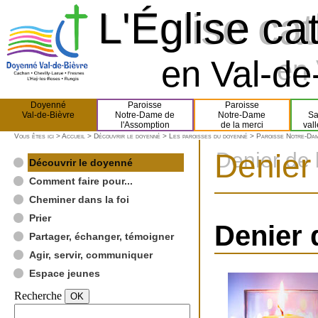
L'Église ca
L'Église ca
en Val-de-
en 
Doyenné
Paroisse
Paroisse
Val-de-Bièvre
Notre-Dame de
Notre-Dame
Sa
l'Assomption
de la merci
val
Vous êtes ici >
Accueil
>
Découvrir le doyenné
>
Les paroisses du doyenné
>
Paroisse Notre-Dam
Denier 
Denier de 
Découvrir le doyenné
Comment faire pour...
Cheminer dans la foi
Prier
Denier 
Partager, échanger, témoigner
Agir, servir, communiquer
Espace jeunes
Recherche