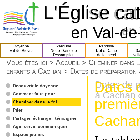
L'Église ca
L'Église ca
en Val-de-
en 
Doyenné
Paroisse
Paroisse
Val-de-Bièvre
Notre-Dame de
Notre-Dame
Sa
l'Assomption
de la merci
val
Vous êtes ici >
Accueil
>
Cheminer dans l
enfants à Cachan
> Dates de préparation
Dates 
Dates de p
Découvrir le doyenné
à Cachan 
Comment faire pour...
premiè
Cheminer dans la foi
Prier
Cacha
Partager, échanger, témoigner
Agir, servir, communiquer
Espace jeunes