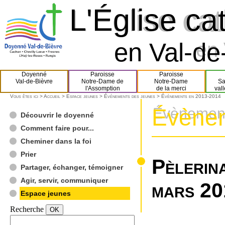
L'Église ca
L'Église ca
en Val-de-
en 
Doyenné
Paroisse
Paroisse
Val-de-Bièvre
Notre-Dame de
Notre-Dame
Sa
l'Assomption
de la merci
val
Vous êtes ici >
Accueil
>
Espace jeunes
>
Événements des jeunes
> Évènements en 2013-2014
Évènem
Évènement
Découvrir le doyenné
Comment faire pour...
Cheminer dans la foi
Prier
Pèlerin
Partager, échanger, témoigner
Agir, servir, communiquer
mars 20
Espace jeunes
Recherche